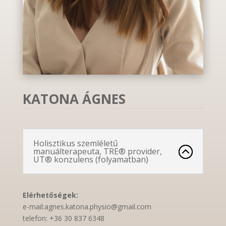
KATONA ÁGNES
Holisztikus szemléletű
manuálterapeuta, TRE® provider,
UT® konzulens (folyamatban)
Elérhetőségek:
e-mail:agnes.katona.physio@gmail.com
telefon: +36 30 837 6348